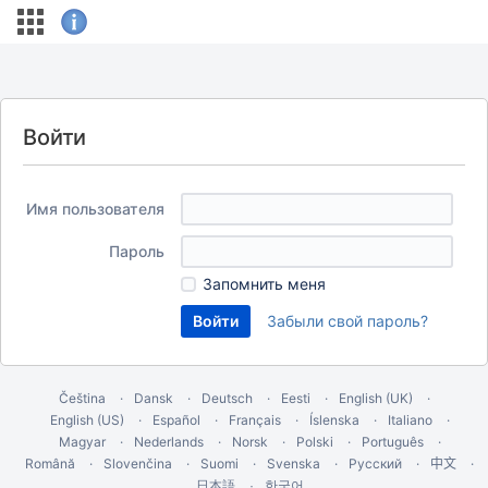
Войти
Имя пользователя
Пароль
Запомнить меня
Забыли свой пароль?
Čeština
Dansk
Deutsch
Eesti
English (UK)
English (US)
Español
Français
Íslenska
Italiano
Magyar
Nederlands
Norsk
Polski
Português
Română
Slovenčina
Suomi
Svenska
Русский
中文
한국어
日本語